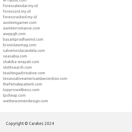
w-rabbit.com
forexcalendar.my.id
forexcost.my.id
forexcracked.my.id
austinmgarner.com
awinterromance.com
awppgh.com
basantpradhanmd.com
bronislawmag.com
salvemoslacandela.com
seasabia.com
shakiba-enayati.com
slothsearch.com
teachingadcreative.com
texasnativeamericanlawsection.com
thefemalepatient.com
topprowellness.com
tpcheap.com
wethewomendesign.com
Copyright © Carakes 2024