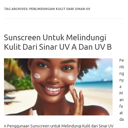
TAG ARCHIVES:
PERLINDUNGAN KULIT DARI SINAR UV
Sunscreen Untuk Melindungi
Kulit Dari Sinar UV A Dan UV B
Pe
nti
ng
ny
a
M
an
fa
at
da
n Penggunaan Sunscreen untuk Melindungi Kulit dari Sinar UV