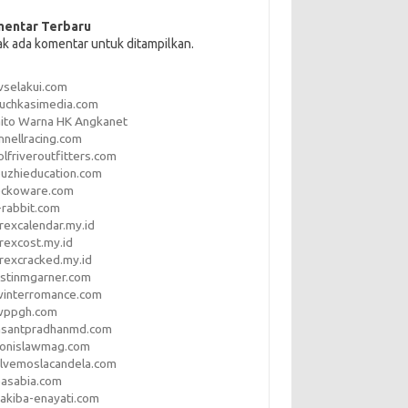
entar Terbaru
ak ada komentar untuk ditampilkan.
vselakui.com
uchkasimedia.com
ito Warna HK Angkanet
nnellracing.com
lfriveroutfitters.com
uzhieducation.com
eckoware.com
rabbit.com
rexcalendar.my.id
rexcost.my.id
rexcracked.my.id
stinmgarner.com
winterromance.com
wppgh.com
asantpradhanmd.com
ronislawmag.com
lvemoslacandela.com
easabia.com
akiba-enayati.com