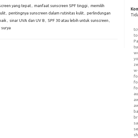
creen yang tepat
,
manfaat sunscreen SPF tinggi
,
memilih
Kom
lit
,
pentingnya sunscreen dalam rutinitas kulit
,
perlindungan
Tid
baik
,
sinar UVA dan UV B
,
SPF 30 atau lebih untuk sunscreen
,
r surya
tc
to
Pa
tu
wo
yo
z
w-
fo
fo
fo
au
a
a
b
b
sa
s
sh