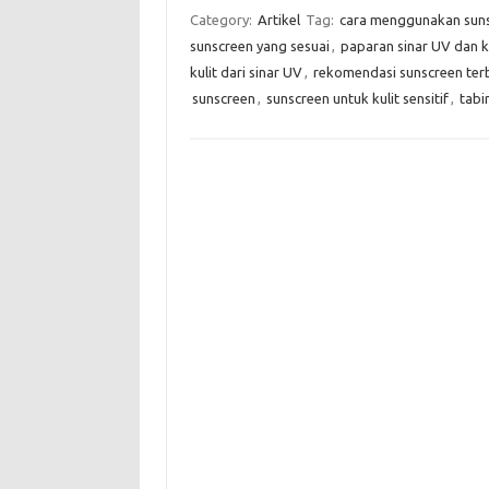
Category:
Artikel
Tag:
cara menggunakan suns
sunscreen yang sesuai
,
paparan sinar UV dan ku
kulit dari sinar UV
,
rekomendasi sunscreen ter
sunscreen
,
sunscreen untuk kulit sensitif
,
tabi