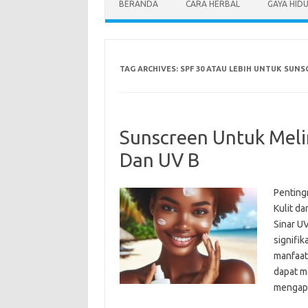
BERANDA
CARA HERBAL
GAYA HID
TAG ARCHIVES:
SPF 30 ATAU LEBIH UNTUK SUNS
Sunscreen Untuk Melin
Dan UV B
Penting
Kulit da
Sinar UV
signifik
manfaat
dapat m
mengap