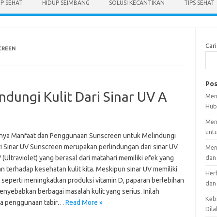
UP SEHAT
HIDUP SEIMBANG
SOLUSI KECANTIKAN
TIPS SEHAT
Cari
CREEN
Pos
dungi Kulit Dari Sinar UV A
Men
Hub
Men
unt
nya Manfaat dan Penggunaan Sunscreen untuk Melindungi
ri Sinar UV Sunscreen merupakan perlindungan dari sinar UV.
Men
 (Ultraviolet) yang berasal dari matahari memiliki efek yang
dan
an terhadap kesehatan kulit kita. Meskipun sinar UV memiliki
Her
 seperti meningkatkan produksi vitamin D, paparan berlebihan
dan
enyebabkan berbagai masalah kulit yang serius. Inilah
Kebi
a penggunaan tabir…
Read More »
Dila