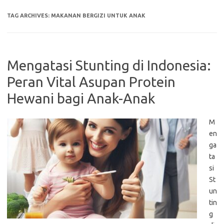
TAG ARCHIVES:
MAKANAN BERGIZI UNTUK ANAK
Mengatasi Stunting di Indonesia:
Peran Vital Asupan Protein
Hewani bagi Anak-Anak
M
en
ga
ta
si
St
un
tin
g