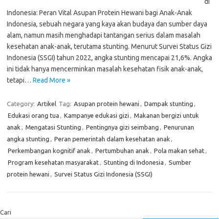
di
Indonesia: Peran Vital Asupan Protein Hewani bagi Anak-Anak
Indonesia, sebuah negara yang kaya akan budaya dan sumber daya
alam, namun masih menghadapi tantangan serius dalam masalah
kesehatan anak-anak, terutama stunting. Menurut Survei Status Gizi
Indonesia (SSGI) tahun 2022, angka stunting mencapai 21,6%. Angka
ini tidak hanya mencerminkan masalah kesehatan fisik anak-anak,
tetapi…
Read More »
Category:
Artikel
Tag:
Asupan protein hewani
,
Dampak stunting
,
Edukasi orang tua
,
Kampanye edukasi gizi
,
Makanan bergizi untuk
anak
,
Mengatasi Stunting
,
Pentingnya gizi seimbang
,
Penurunan
angka stunting
,
Peran pemerintah dalam kesehatan anak
,
Perkembangan kognitif anak
,
Pertumbuhan anak
,
Pola makan sehat
,
Program kesehatan masyarakat
,
Stunting di Indonesia
,
Sumber
protein hewani
,
Survei Status Gizi Indonesia (SSGI)
Cari