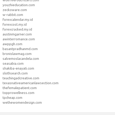
wolfriveroutfitters.com
youzhieducation.com
zeckoware.com
w-rabbit.com
forexcalendar.my.id
forexcost.my.id
forexcracked.my.id
austinmgarner.com
awinterromance.com
awppgh.com
basantpradhanmd.com
bronislawmag.com
salvemoslacandela.com
seasabia.com
shakiba-enayati.com
slothsearch.com
teachingadcreative.com
texasnativeamericanlawsection.com
thefemalepatient.com
topprowellness.com
tpcheap.com
wethewomendesign.com