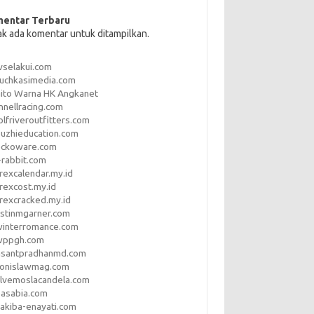
entar Terbaru
ak ada komentar untuk ditampilkan.
vselakui.com
uchkasimedia.com
ito Warna HK Angkanet
nnellracing.com
lfriveroutfitters.com
uzhieducation.com
eckoware.com
rabbit.com
rexcalendar.my.id
rexcost.my.id
rexcracked.my.id
stinmgarner.com
winterromance.com
wppgh.com
asantpradhanmd.com
ronislawmag.com
lvemoslacandela.com
easabia.com
akiba-enayati.com