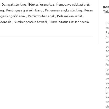
,
Dampak stunting
,
Edukasi orang tua
,
Kampanye edukasi gizi
,
Kom
ing
,
Pentingnya gizi seimbang
,
Penurunan angka stunting
,
Peran
Tid
gan kognitif anak
,
Pertumbuhan anak
,
Pola makan sehat
,
ndonesia
,
Sumber protein hewani
,
Survei Status Gizi Indonesia
tc
to
Pa
tu
wo
yo
z
w-
fo
fo
fo
au
a
a
b
b
sa
s
sh