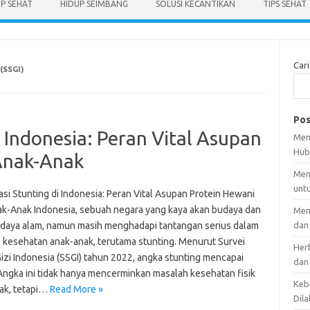
UP SEHAT
HIDUP SEIMBANG
SOLUSI KECANTIKAN
TIPS SEHAT
Cari
(SSGI)
Pos
 Indonesia: Peran Vital Asupan
Men
Hub
Anak-Anak
Men
unt
si Stunting di Indonesia: Peran Vital Asupan Protein Hewani
ak-Anak Indonesia, sebuah negara yang kaya akan budaya dan
Men
daya alam, namun masih menghadapi tantangan serius dalam
dan
 kesehatan anak-anak, terutama stunting. Menurut Survei
Her
izi Indonesia (SSGI) tahun 2022, angka stunting mencapai
dan
Angka ini tidak hanya mencerminkan masalah kesehatan fisik
Kebi
ak, tetapi…
Read More »
Dila