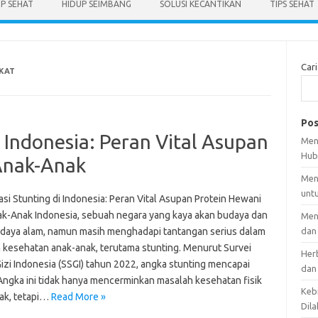
UP SEHAT
HIDUP SEIMBANG
SOLUSI KECANTIKAN
TIPS SEHAT
Cari
KAT
Pos
 Indonesia: Peran Vital Asupan
Men
Hub
Anak-Anak
Men
unt
si Stunting di Indonesia: Peran Vital Asupan Protein Hewani
ak-Anak Indonesia, sebuah negara yang kaya akan budaya dan
Men
daya alam, namun masih menghadapi tantangan serius dalam
dan
 kesehatan anak-anak, terutama stunting. Menurut Survei
Her
izi Indonesia (SSGI) tahun 2022, angka stunting mencapai
dan
Angka ini tidak hanya mencerminkan masalah kesehatan fisik
Kebi
ak, tetapi…
Read More »
Dila