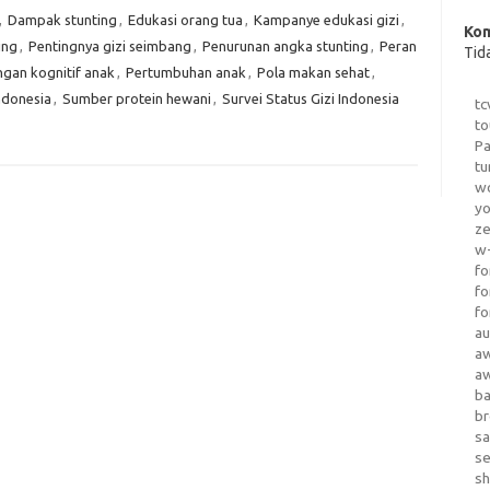
,
Dampak stunting
,
Edukasi orang tua
,
Kampanye edukasi gizi
,
Kom
ing
,
Pentingnya gizi seimbang
,
Penurunan angka stunting
,
Peran
Tid
gan kognitif anak
,
Pertumbuhan anak
,
Pola makan sehat
,
ndonesia
,
Sumber protein hewani
,
Survei Status Gizi Indonesia
tc
to
Pa
tu
wo
yo
z
w-
fo
fo
fo
au
a
a
b
b
sa
s
sh