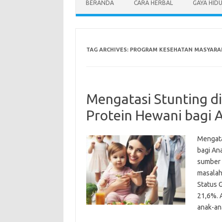
BERANDA
CARA HERBAL
GAYA HID
TAG ARCHIVES:
PROGRAM KESEHATAN MASYARA
Mengatasi Stunting di
Protein Hewani bagi 
Mengata
bagi An
sumber 
masalah
Status G
21,6%. 
anak-an