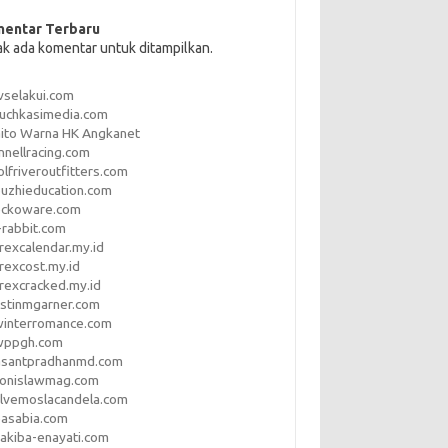
entar Terbaru
ak ada komentar untuk ditampilkan.
vselakui.com
uchkasimedia.com
ito Warna HK Angkanet
nnellracing.com
lfriveroutfitters.com
uzhieducation.com
eckoware.com
rabbit.com
rexcalendar.my.id
rexcost.my.id
rexcracked.my.id
stinmgarner.com
winterromance.com
wppgh.com
asantpradhanmd.com
ronislawmag.com
lvemoslacandela.com
easabia.com
akiba-enayati.com